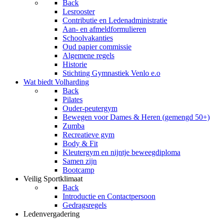
Back
Lesrooster
Contributie en Ledenadministratie
Aan- en afmeldformulieren
Schoolvakanties
Oud papier commissie
Algemene regels
Historie
Stichting Gymnastiek Venlo e.o
Wat biedt Volharding
Back
Pilates
Ouder-peutergym
Bewegen voor Dames & Heren (gemengd 50+)
Zumba
Recreatieve gym
Body & Fit
Kleutergym en nijntje beweegdiploma
Samen zijn
Bootcamp
Veilig Sportklimaat
Back
Introductie en Contactpersoon
Gedragsregels
Ledenvergadering