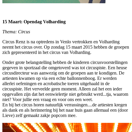
15 Maart: Opendag Volharding
Thema: Circus
Circus Renz is na optredens in Venlo vertrokken en Volharding
neemt het circus over. Op zondag 15 maart 2015 hebben de groepen
zich gepresenteerd in het circus van Volharding.
Onder grote belangstelling hebben de kinderen circusvoorstellingen
gegeven in sportzaal die omgetoverd was tot circuspiste. Een heuse
circusdirecteur was aanwezig om de groepen aan te kondigen. De
artiesten kwamen op via een echte ballonnenboog. Er werden
allerlei oefeningen en acrobatische toeren uitgehaald in de
circuspiste. Het verveelde geen moment. Alleen zal het een ieder
opgevallen zijn dat het eenwielertje niet gebruikt werd...tja, waarom
niet? Voor jullie een vraag en voor ons een weet.
En bij het circus horen natuurlijk verrassingen....de artiesten kregen
als dank en als herinnering bij het naar huis gaan allemaal een (door
Lieve) zelf gemaakt zakje popcorn mee.