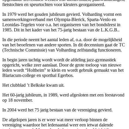
fietstochten en speurtochten voor kleuters georganiseerd.
In 1979 werd het gouden jubileum gevierd. Volharding vormt een
samenwerkingsverband met Olympia-Blerick, Sparta-Venlo en
Leonidas-Tegelen voor o.a. het organiseren van het bondsfeest in
1985. Dit in het kader van het 75-jarig bestaan van de L.K.G.B..
In die periode neemt het aantal leden af, o.a. door de mogelijkheid
van het beoefenen van andere sporten. In dit decennium gaat de TC
(Technische Commissie) van Volharding zelfstandig functioneren.
In begin jaren tachtig wordt wordt de afdeling jazz-gymnastiek
opgericht, welke zeer aanslaat. Door de grote toeloop van nieuwe
leden wordt “Holtheim” te klein en wordt gebruik gemaakt van het
Blariacum-college en sporthal Egerbos.
Het clubblad ’t Belkske kwam uit.
Het 60-jarig jubileum, in 1989, werd afgesloten met een feestavond
op 18 november.
In 2004 werd het 75 jarig bestaan van de vereniging gevierd.
De afgelopen jaren is er weer wat meer verloop binnen de
vereniging waardoor het ledenaantal weer een ietwat dalende