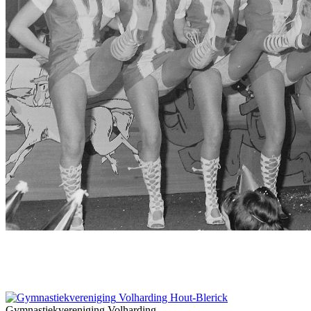
Volharding Hout-Blerick
Gymnastiekvereniging Volharding