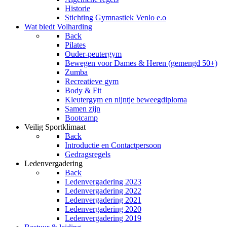
Historie
Stichting Gymnastiek Venlo e.o
Wat biedt Volharding
Back
Pilates
Ouder-peutergym
Bewegen voor Dames & Heren (gemengd 50+)
Zumba
Recreatieve gym
Body & Fit
Kleutergym en nijntje beweegdiploma
Samen zijn
Bootcamp
Veilig Sportklimaat
Back
Introductie en Contactpersoon
Gedragsregels
Ledenvergadering
Back
Ledenvergadering 2023
Ledenvergadering 2022
Ledenvergadering 2021
Ledenvergadering 2020
Ledenvergadering 2019