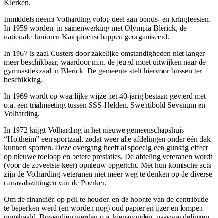
Klerken.
Inmiddels neemt Volharding volop deel aan bonds- en kringfeesten.
In 1959 worden, in samenwerking met Olympia Blerick, de
nationale Junioren Kampioenschappen georganiseerd.
In 1967 is zaal Custers door zakelijke omstandigheden niet langer
meer beschikbaar, waardoor m.n. de jeugd moet uitwijken naar de
gymnastiekzaal in Blerick. De gemeente stelt hiervoor bussen ter
beschikking.
In 1969 wordt op waarlijke wijze het 40-jarig bestaan gevierd met
o.a. een trialmeeting tussen SSS-Helden, Swentibold Sevenum en
Volharding.
In 1972 krijgt Volharding in het nieuwe gemeenschapshuis
“Holtheim” een sportzaal, zodat weer alle afdelingen onder één dak
kunnen sporten. Deze overgang heeft al spoedig een gunstig effect
op nieuwe toeloop en betere prestaties. De afdeling veteranen wordt
(voor de zoveelste keer) opnieuw opgericht. Met hun komische acts
zijn de Volharding-veteranen niet meer weg te denken op de diverse
canavalszittingen van de Poerker.
Om de financiën op peil te houden en de hoogte van de contributie
te beperken werd (en worden nog) oud papier en ijzer en lompen
opgehaald. Bovendien werden o.a. kienavonden, paaswandelingen,