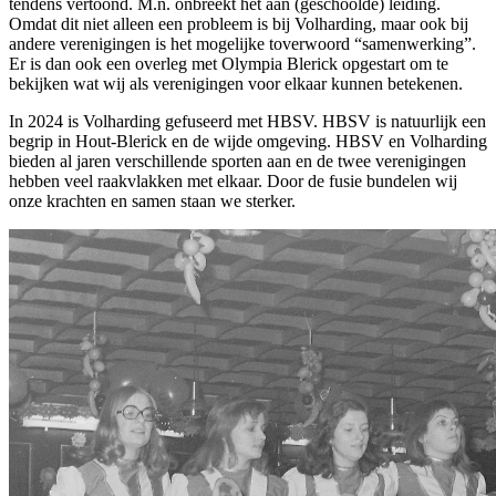
tendens vertoond. M.n. onbreekt het aan (geschoolde) leiding.
Omdat dit niet alleen een probleem is bij Volharding, maar ook bij
andere verenigingen is het mogelijke toverwoord “samenwerking”.
Er is dan ook een overleg met Olympia Blerick opgestart om te
bekijken wat wij als verenigingen voor elkaar kunnen betekenen.
In 2024 is Volharding gefuseerd met HBSV. HBSV is natuurlijk een
begrip in Hout-Blerick en de wijde omgeving. HBSV en Volharding
bieden al jaren verschillende sporten aan en de twee verenigingen
hebben veel raakvlakken met elkaar. Door de fusie bundelen wij
onze krachten en samen staan we sterker.