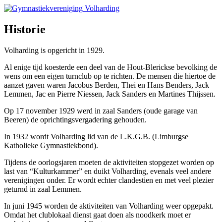
Volharding
Historie
Volharding is opgericht in 1929.
Al enige tijd koesterde een deel van de Hout-Blerickse bevolking de
wens om een eigen turnclub op te richten. De mensen die hiertoe de
aanzet gaven waren Jacobus Berden, Thei en Hans Benders, Jack
Lemmen, Jac en Pierre Niessen, Jack Sanders en Martines Thijssen.
Op 17 november 1929 werd in zaal Sanders (oude garage van
Beeren) de oprichtingsvergadering gehouden.
In 1932 wordt Volharding lid van de L.K.G.B. (Limburgse
Katholieke Gymnastiekbond).
Tijdens de oorlogsjaren moeten de aktiviteiten stopgezet worden op
last van “Kulturkammer” en duikt Volharding, evenals veel andere
verenigingen onder. Er wordt echter clandestien en met veel plezier
geturnd in zaal Lemmen.
In juni 1945 worden de aktiviteiten van Volharding weer opgepakt.
Omdat het clublokaal dienst gaat doen als noodkerk moet er