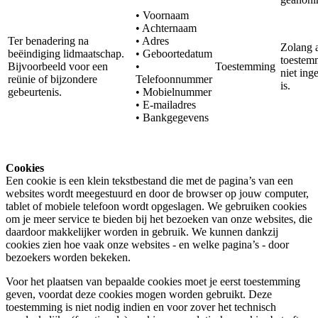
• Voornaam
• Achternaam
Ter benadering na
• Adres
Zolang a
beëindiging lidmaatschap.
• Geboortedatum
toestem
Bijvoorbeeld voor een
•
Toestemming
niet ing
reünie of bijzondere
Telefoonnummer
is.
gebeurtenis.
• Mobielnummer
• E-mailadres
• Bankgegevens
Cookies
Een cookie is een klein tekstbestand die met de pagina’s van een
websites wordt meegestuurd en door de browser op jouw computer,
tablet of mobiele telefoon wordt opgeslagen. We gebruiken cookies
om je meer service te bieden bij het bezoeken van onze websites, die
daardoor makkelijker worden in gebruik. We kunnen dankzij
cookies zien hoe vaak onze websites - en welke pagina’s - door
bezoekers worden bekeken.
Voor het plaatsen van bepaalde cookies moet je eerst toestemming
geven, voordat deze cookies mogen worden gebruikt. Deze
toestemming is niet nodig indien en voor zover het technisch