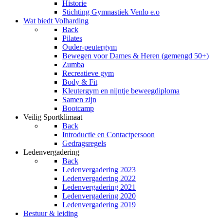
Historie
Stichting Gymnastiek Venlo e.o
Wat biedt Volharding
Back
Pilates
Ouder-peutergym
Bewegen voor Dames & Heren (gemengd 50+)
Zumba
Recreatieve gym
Body & Fit
Kleutergym en nijntje beweegdiploma
Samen zijn
Bootcamp
Veilig Sportklimaat
Back
Introductie en Contactpersoon
Gedragsregels
Ledenvergadering
Back
Ledenvergadering 2023
Ledenvergadering 2022
Ledenvergadering 2021
Ledenvergadering 2020
Ledenvergadering 2019
Bestuur & leiding