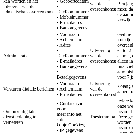
kan worden en het
• Geboortedatum
van de
Ben je g
uitvoeren van de
•
overeenkomst
meer, d
lidmaatschapsovereenkomst
Telefoonnummer
de aanm
• Mobielnummer
verwijde
• E-mailadres
• Bankgegevens
• Voornaam
Geduren
• Achternaam
looptijd
• Adres
overeen
•
Uitvoering
en tot 2 
Administratie
Telefoonnummer
van de
daarna, 
• E-mailadres
overeenkomst
alleen i
• Bankgegevens
financië
•
administ
Betaalgegevens
voor 7 j
• Voornaam
Uitvoering
Zolang 
Versturen digitale berichten
• Achternaam
van de
aangemel
• E-mailadres
overeenkomst
Iedere k
• Cookies (zie
onze we
voor
Om onze digitale
bezocht
meer info het
dienstverlening te
Toestemming
Deze ge
sub
verbeteren
worden 
kopje Cookies)
bezoek 
• IP-gegevens
geanoni