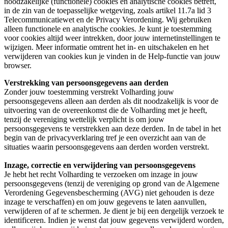
noodzakelijke (functionele) cookies en analytische cookies betreft,
in de zin van de toepasselijke wetgeving, zoals artikel 11.7a lid 3
Telecommunicatiewet en de Privacy Verordening. Wij gebruiken
alleen functionele en analytische cookies. Je kunt je toestemming
voor cookies altijd weer intrekken, door jouw internetinstellingen te
wijzigen. Meer informatie omtrent het in- en uitschakelen en het
verwijderen van cookies kun je vinden in de Help-functie van jouw
browser.
Verstrekking van persoonsgegevens aan derden
Zonder jouw toestemming verstrekt Volharding jouw
persoonsgegevens alleen aan derden als dit noodzakelijk is voor de
uitvoering van de overeenkomst die de Volharding met je heeft,
tenzij de vereniging wettelijk verplicht is om jouw
persoonsgegevens te verstrekken aan deze derden. In de tabel in het
begin van de privacyverklaring tref je een overzicht aan van de
situaties waarin persoonsgegevens aan derden worden verstrekt.
Inzage, correctie en verwijdering van persoonsgegevens
Je hebt het recht Volharding te verzoeken om inzage in jouw
persoonsgegevens (tenzij de vereniging op grond van de Algemene
Verordening Gegevensbescherming (AVG) niet gehouden is deze
inzage te verschaffen) en om jouw gegevens te laten aanvullen,
verwijderen of af te schermen. Je dient je bij een dergelijk verzoek te
identificeren. Indien je wenst dat jouw gegevens verwijderd worden,