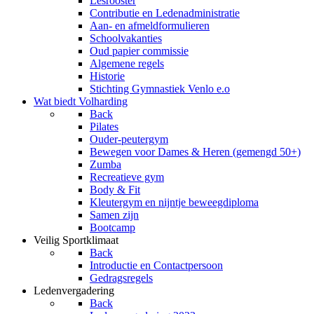
Lesrooster
Contributie en Ledenadministratie
Aan- en afmeldformulieren
Schoolvakanties
Oud papier commissie
Algemene regels
Historie
Stichting Gymnastiek Venlo e.o
Wat biedt Volharding
Back
Pilates
Ouder-peutergym
Bewegen voor Dames & Heren (gemengd 50+)
Zumba
Recreatieve gym
Body & Fit
Kleutergym en nijntje beweegdiploma
Samen zijn
Bootcamp
Veilig Sportklimaat
Back
Introductie en Contactpersoon
Gedragsregels
Ledenvergadering
Back