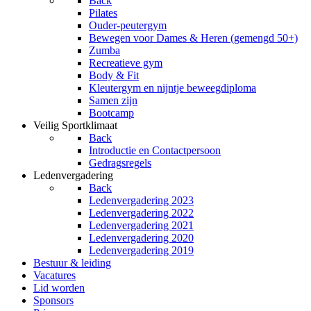
Back
Pilates
Ouder-peutergym
Bewegen voor Dames & Heren (gemengd 50+)
Zumba
Recreatieve gym
Body & Fit
Kleutergym en nijntje beweegdiploma
Samen zijn
Bootcamp
Veilig Sportklimaat
Back
Introductie en Contactpersoon
Gedragsregels
Ledenvergadering
Back
Ledenvergadering 2023
Ledenvergadering 2022
Ledenvergadering 2021
Ledenvergadering 2020
Ledenvergadering 2019
Bestuur & leiding
Vacatures
Lid worden
Sponsors