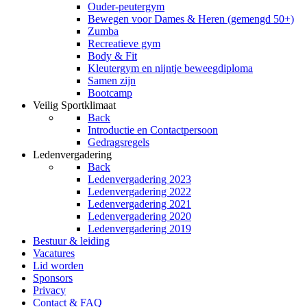
Ouder-peutergym
Bewegen voor Dames & Heren (gemengd 50+)
Zumba
Recreatieve gym
Body & Fit
Kleutergym en nijntje beweegdiploma
Samen zijn
Bootcamp
Veilig Sportklimaat
Back
Introductie en Contactpersoon
Gedragsregels
Ledenvergadering
Back
Ledenvergadering 2023
Ledenvergadering 2022
Ledenvergadering 2021
Ledenvergadering 2020
Ledenvergadering 2019
Bestuur & leiding
Vacatures
Lid worden
Sponsors
Privacy
Contact & FAQ