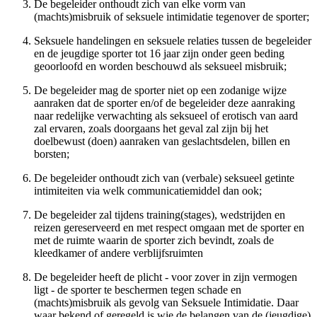
De begeleider onthoudt zich van elke vorm van
(machts)misbruik of seksuele intimidatie tegenover de sporter;
Seksuele handelingen en seksuele relaties tussen de begeleider
en de jeugdige sporter tot 16 jaar zijn onder geen beding
geoorloofd en worden beschouwd als seksueel misbruik;
De begeleider mag de sporter niet op een zodanige wijze
aanraken dat de sporter en/of de begeleider deze aanraking
naar redelijke verwachting als seksueel of erotisch van aard
zal ervaren, zoals doorgaans het geval zal zijn bij het
doelbewust (doen) aanraken van geslachtsdelen, billen en
borsten;
De begeleider onthoudt zich van (verbale) seksueel getinte
intimiteiten via welk communicatiemiddel dan ook;
De begeleider zal tijdens training(stages), wedstrijden en
reizen gereserveerd en met respect omgaan met de sporter en
met de ruimte waarin de sporter zich bevindt, zoals de
kleedkamer of andere verblijfsruimten
De begeleider heeft de plicht - voor zover in zijn vermogen
ligt - de sporter te beschermen tegen schade en
(machts)misbruik als gevolg van Seksuele Intimidatie. Daar
waar bekend of geregeld is wie de belangen van de (jeugdige)